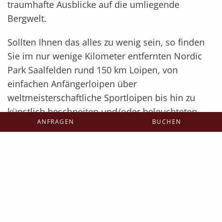
traumhafte Ausblicke auf die umliegende
Bergwelt.
Sollten Ihnen das alles zu wenig sein, so finden
Sie im nur wenige Kilometer entfernten Nordic
Park Saalfelden rund 150 km Loipen, von
einfachen Anfängerloipen über
weltmeisterschaftliche Sportloipen bis hin zu
künstlich beschneiten und/oder beleuchteten
ANFRAGEN
BUCHEN
Loipen, auf denen Sie auch spätabends noch
laufen können.
Urlaub am Seighof