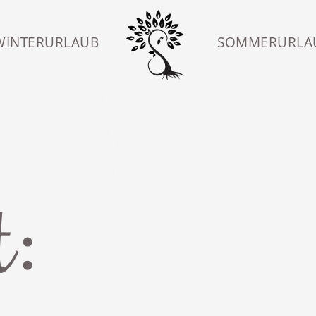
WINTERURLAUB
SOMMERURLA
t: