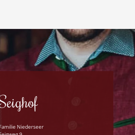
Seighof
Familie Niederseer
Seigweg 9