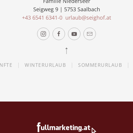
Familie Niederseer
Seigweg 9 | 5753 Saalbach
+43 6541 6341-0
urlaub@seighof.at
NFTE
WINTERURLAUB
SOMMERURLAUB