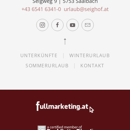
Seigweg 9 | 5753 Saalbach
+43 6541 6341-0
urlaub@seighof.at
UNTERKÜNFTE
WINTERURLAUB
SOMMERURLAUB
KONTAKT