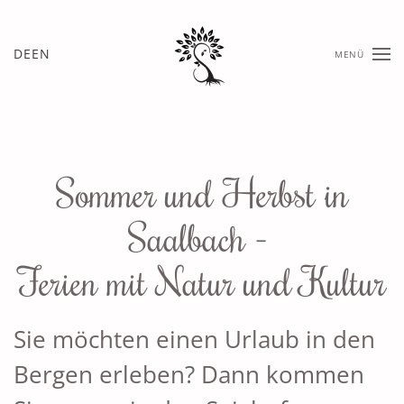
Skip
DE
EN
MENÜ
to
main
content
Sommer und Herbst in
Saalbach -
Ferien mit Natur und Kultur
Sie möchten einen Urlaub in den
Bergen erleben? Dann kommen