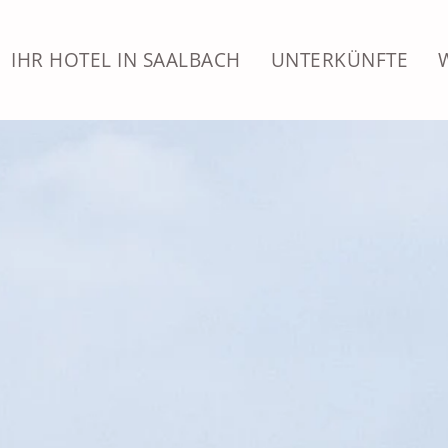
Skip
IHR HOTEL IN SAALBACH
UNTERKÜNFTE
to
main
content