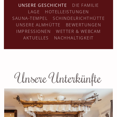
UNSERE GESCHICHTE
DIE FAMILIE
LAGE
HOTELLEISTUNGEN
SAUNA-TEMPEL
SCHINDELRICHTHÜTTE
UNSERE ALMHÜTTE
BEWERTUNGEN
IMPRESSIONEN
WETTER & WEBCAM
AKTUELLES
NACHHALTIGKEIT
Unsere Unterkünfte