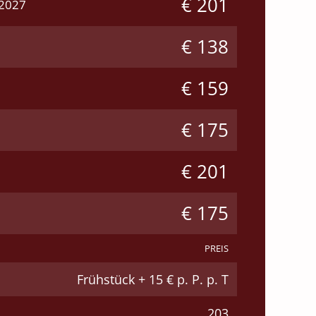
€ 201
.2027
€ 138
€ 159
€ 175
€ 201
€ 175
PREIS
Frühstück + 15 € p. P. p. T
203