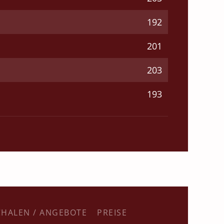
192
201
203
193
HALEN / ANGEBOTE
PREISE